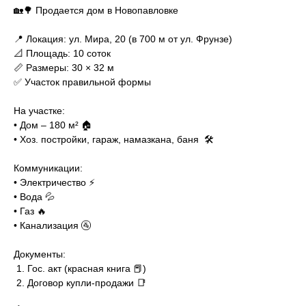
🏡🌳 Продается дом в Новопавловке
📍 Локация: ул. Мира, 20 (в 700 м от ул. Фрунзе)
📐 Площадь: 10 соток
📏 Размеры: 30 × 32 м
✅ Участок правильной формы
На участке:
• Дом – 180 м² 🏠
• Хоз. постройки, гараж, намазкана, баня 🛠️
Коммуникации:
• Электричество ⚡️
• Вода 💦
• Газ 🔥
• Канализация 🚰
Документы:
1. Гос. акт (красная книга 📕)
2. Договор купли-продажи 📑