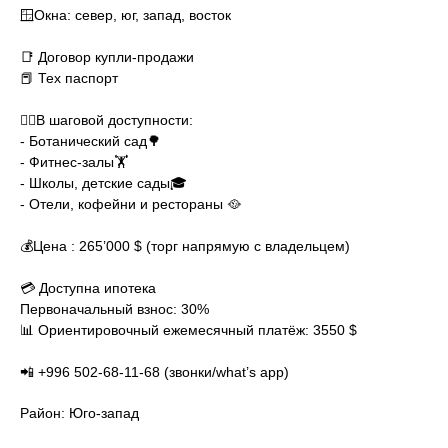
🪟Окна: север, юг, запад, восток
📑 Договор купли-продажи
📕 Тех паспорт
🚶‍♂️В шаговой доступности:
- Ботанический сад🌳
- Фитнес-залы🏋️
- Школы, детские сады🎓
- Отели, кофейни и рестораны 🥘
💰Цена : 265’000 $ (торг напрямую с владельцем)
💳 Доступна ипотека
Первоначальный взнос: 30%
📊 Ориентировочный ежемесячный платёж: 3550 $
📲 +996 502-68-11-68 (звонки/what’s app)
Район: Юго-запад