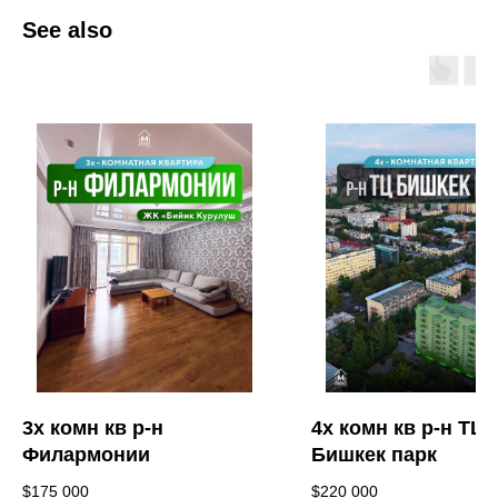
See also
3х комн кв р-н
4х комн кв р-н ТЦ
Филармонии
Бишкек парк
$
175 000
$
220 000