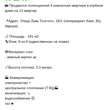
🏡 Продается полноценная 4 комнатная квартира в клубном
доме на 13 квартир
📍Адрес: Улица Льва Толстого, 24/1 (гипермаркет Азия, БЦ
Аврора)
📐 Площадь - 191 м2
🪜Этаж: 8 из 8 (единственная на этаже)
👷Материал стен:
- жженый кирпич 🧱
📏Высота потолка: 3,3 метра
🏭 Коммуникации:
электричество ⚡️
центральное отопление (ТЭЦ)🏭
канализация 🪠
водоснабжение 🚰
газ 🔥