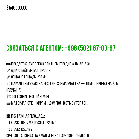
$
545000.00
Оставить заявку
Связаться с агентом: +996 (502) 67-00-6
7
🏡 Продается дуплекс в элитном городке «Ала Арча 3»
📍 Адрес: Байтик Батыра 81К
📏 Общая площадь: 290 м².
📐 Параметры участка: 4сотки. Форма участка — 18 м (ширина) на 25 м
(глубина).
🏗️ Состояние: Новый ремонт
🧱 Материал стен: кирпич, дом полностью утеплен.
⸻
🏢 Поэтажная площадь:
• 1 этаж: 164,7 м2, кухня - 22,9м2
• 2 этаж: 127,7 м2
Крытая парковка на 2 машины + 1 парковочное место.