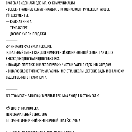
Система видеонаблюдения. ⚙️ Коммуникации:
• все центральные коммуникации, отопление электрическое и газовое
📕 Документы:
— Красная книга.
— Техпаспорт.
— Договор купли-продажи.
⸻
🌿 Инфраструктура и локация:
идеальный объект как для комфортной жизни большой семьи, так и для
высокодоходного арендного бизнеса.
• Локация: престижный экологически чистый район с удобным заездом.
• В шаговой доступности: магазины, мечети, школы, детские сады и остановки
общественного транспорта.
⸻
💵 Стоимость: 545 000 $ ( мебель и техника входят в стоимость)
💳 Доступна ипотека
Первоначальный взнос: 30%
📊 Ориентировочный ежемесячный платёж: 7295 $